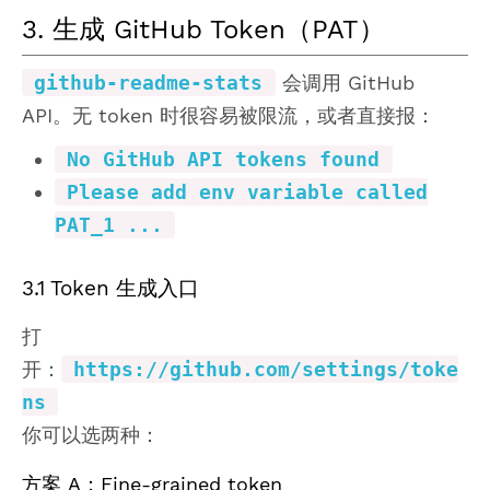
3. 生成 GitHub Token（PAT）
github-readme-stats
会调用 GitHub
API。无 token 时很容易被限流，或者直接报：
No GitHub API tokens found
Please add env variable called
PAT_1 ...
3.1 Token 生成入口
打
开：
https://github.com/settings/toke
ns
你可以选两种：
方案 A：Fine-grained token