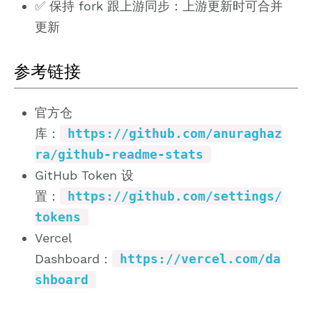
✅ 保持 fork 跟上游同步：上游更新时可合并
更新
参考链接
官方仓
库：
https://github.com/anuraghaz
ra/github-readme-stats
GitHub Token 设
置：
https://github.com/settings/
tokens
Vercel
Dashboard：
https://vercel.com/da
shboard